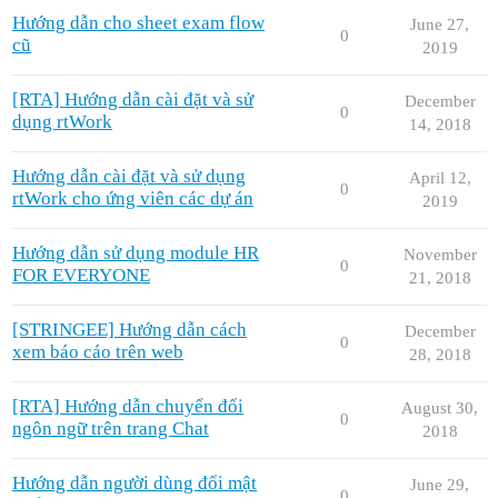
Hướng dẫn cho sheet exam flow
June 27,
0
cũ
2019
[RTA] Hướng dẫn cài đặt và sử
December
0
dụng rtWork
14, 2018
Hướng dẫn cài đặt và sử dụng
April 12,
0
rtWork cho ứng viên các dự án
2019
Hướng dẫn sử dụng module HR
November
0
FOR EVERYONE
21, 2018
[STRINGEE] Hướng dẫn cách
December
0
xem báo cáo trên web
28, 2018
[RTA] Hướng dẫn chuyển đổi
August 30,
0
ngôn ngữ trên trang Chat
2018
Hướng dẫn người dùng đổi mật
June 29,
0