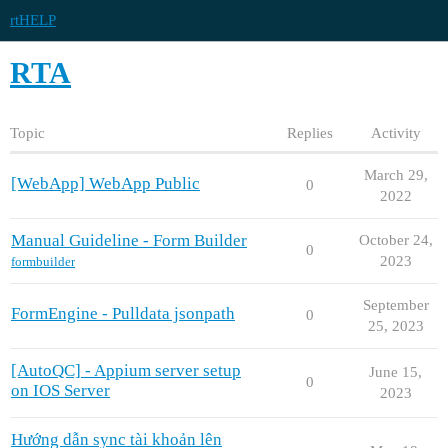
rtHELP
RTA
Topic
Replies
Activity
March 29,
[WebApp] WebApp Public
0
2022
Manual Guideline - Form Builder
October 24,
0
2023
formbuilder
September
FormEngine - Pulldata jsonpath
0
25, 2023
[AutoQC] - Appium server setup
June 15,
0
on IOS Server
2023
Hướng dẫn sync tài khoản lên