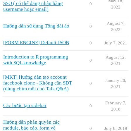
May 18,
SSO ( có thể đăng nhập bằng
0
2022
username hoặc email)
August 7,
Hướng dẫn sử dụng Tổng đài ảo
0
2022
[FORM ENGINE] Default JSON
0
July 7, 2021
Introduction to R programming
August 12,
0
with SQL knowledge
2021
[MKT] Hướng dẫn tạo account
January 20,
facebook clone - Không cần SĐT
0
2021
(dùng chim mồi cho Talk Q&A)
February 7,
Các bước tạo sidebar
0
2018
Hướng dẫn phân quyền các
module, báo cáo, form về
0
July 8, 2019