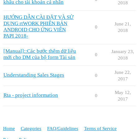
khẩu cho tài khoản cá nhân
2018
HƯỚNG DẪN CÀI ĐẶT VÀ SỬ
DỤNG rtWORK PHIÊN BẢN
June 21,
0
ANDROID CHO ỨNG VIÊN
2018
PAPI 2018-
[Manual]::Các bước thêm dữ liệu
January 23,
0
mới cho DM của bộ form Tài sản
2018
June 22,
Understanding Sales Stages
0
2017
May 12,
Rta - project information
0
2017
Home
Categories
FAQ/Guidelines
Terms of Service